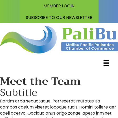
MEMBER LOGIN
SUBSCRIBE TO OUR NEWSLETTER
Meet the Team
Subtitle
Partim orba seductaque. Porrexerat mutatas ita
campos caelum viseret locoque rudis. Homini tollere aer
caeli acervo. Occiduo onus origo zonae iapeto inminet